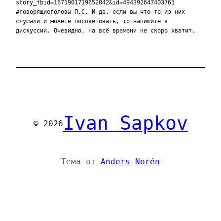
story_fbid=1671901719652842&id=494392647403761
#говорящиеголовы П.С. И да, если вы что-то из них
слушали и можете посоветовать, то напишите в
дискуссии. Очевидно, на всё времени не скоро хватит.
Ivan Sapkov
© 2026
Тема от
Anders Norén