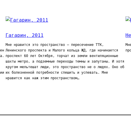
Гагарин, 2011
Н
Мне нравится это пространство — пересечение ТТК,
Мн
ен
Ленинского проспекта и Малого кольца ЖД, где начинается
пр
а.
проспект 60 лет Октября, торчат из земли вентиляционные
шахты метро, а подземные переходы темны и запутаны. И хотя
кругом мельтешат люди, это пространство не о людях. Оно об
ии
их болезненной потребности спешить и успевать. Мне
нравится как наж этим пространством…