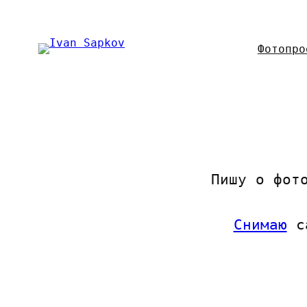
Перейти
к
содержимому
Фотопро
Пишу о фот
Снимаю
с