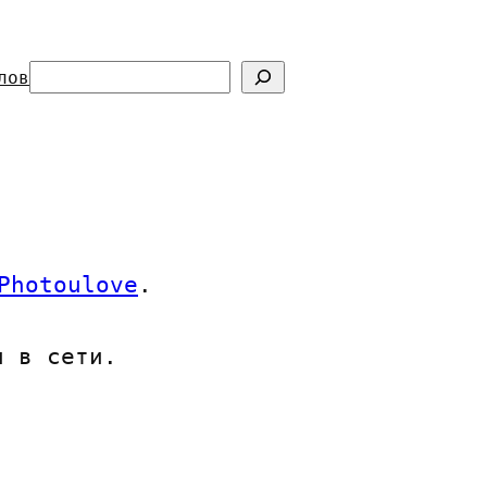
П
лов
о
и
с
к
Photoulove
.
 в сети.