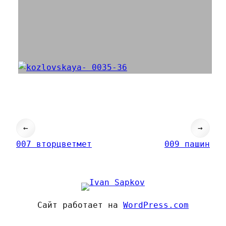
←
→
007 вторцветмет
009 пашин
Сайт работает на
WordPress.com