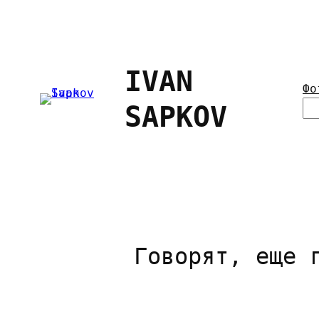
Перейти
к
содержимому
IVAN
Фо
П
SAPKOV
о
и
с
к
Говорят, еще 