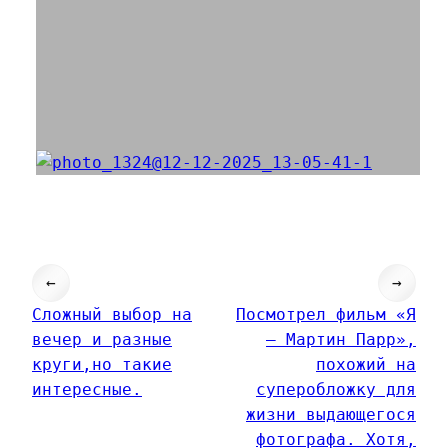
←
→
Сложный выбор на
Посмотрел фильм «Я
вечер и разные
— Мартин Парр»,
круги,но такие
похожий на
интересные.
суперобложку для
жизни выдающегося
фотографа. Хотя,