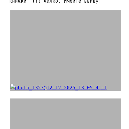
книжки" ((( жалко. Имейте ввиду!