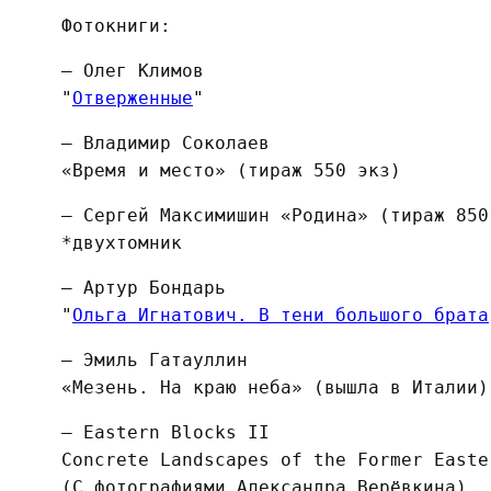
Фотокниги:
— Олег Климов
"
Отверженные
"
— Владимир Соколаев
«Время и место» (тираж 550 экз)
— Сергей Максимишин «Родина» (тираж 850
*двухтомник
— Артур Бондарь
"
Ольга Игнатович. В тени большого брата
— Эмиль Гатауллин
«Мезень. На краю неба» (вышла в Италии)
— Eastern Blocks II
Concrete Landscapes of the Former Easte
(С фотографиями Александра Верёвкина)