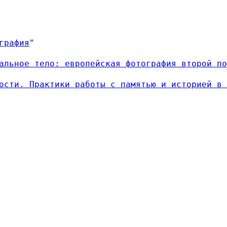
графия
"
альное тело: европейская фотография второй по
ости. Практики работы с памятью и историей в 