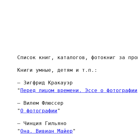
Список книг, каталогов, фотокниг за про
Книги умные, детям и т.п.:
— Зигфрид Кракауэр
"
Перед лицом времени. Эссе о фотографии
— Вилем Флюссер
"
О фотографии
"
— Чинция Гильяно
"
Она. Вивиан Майер
"