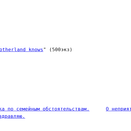
otherland knows
" (500экз)
ка по семейным обстоятельствам.
О неприя
здравляю.