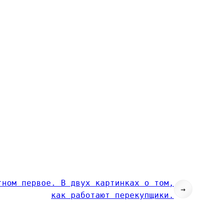
тном первое. В двух картинках о том,
→
как работают перекупщики.