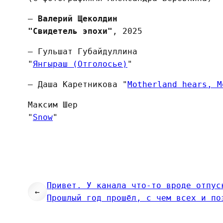
—
Валерий Щеколдин
"Свидетель эпохи"
, 2025
— Гульшат Губайдуллина
"
Янгыраш (Отголосье)
"
— Даша Каретникова "
Motherland hears, M
Максим Шер
"
Snow
"
Привет. У канала что-то вроде отпус
←
Прошлый год прошёл, с чем всех и по