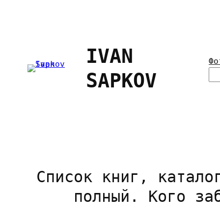
Перейти
к
содержимому
IVAN
Фо
П
SAPKOV
о
и
с
к
Список книг, катало
полный. Кого за