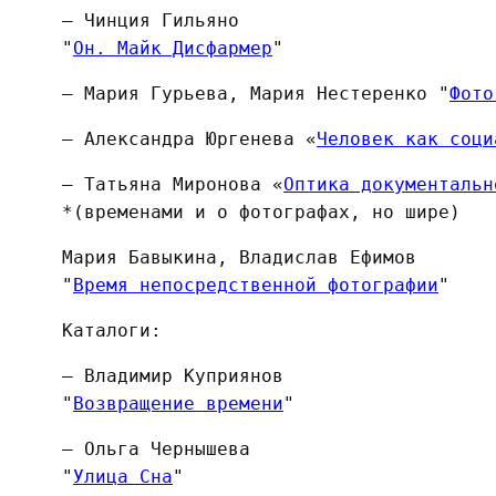
— Чинция Гильяно
"
Он. Майк Дисфармер
"
— Мария Гурьева, Мария Нестеренко "
Фото
— Александра Юргенева «
Человек как соци
— Татьяна Миронова «
Оптика документальн
*(временами и о фотографах, но шире)
Мария Бавыкина, Владислав Ефимов
"
Время непосредственной фотографии
"
Каталоги:
— Владимир Куприянов
"
Возвращение времени
"
— Ольга Чернышева
"
Улица Сна
"