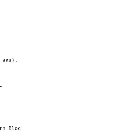
 экз).
"
rn Bloc