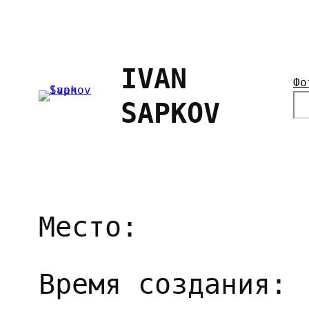
Перейти
к
содержимому
IVAN
Фо
П
SAPKOV
о
и
с
к
Место:
Время создания: