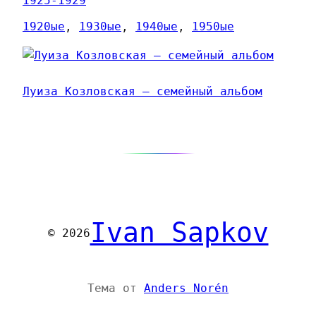
1925-1929
1920ые
, 
1930ые
, 
1940ые
, 
1950ые
Луиза Козловская — семейный альбом
Ivan Sapkov
© 2026
Тема от
Anders Norén